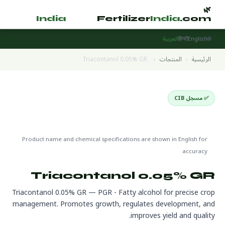
🌿
🌿
tilizer
India
.com
Fertilizer
India
.com
🌐
English
हिन्दी
العربية
الرئيسية
›
المنتجات
›
Triacontanol 0.05% GR
✅ مسجل CIB
Plant Growth Regulators
🌍 جاهز للتصدير
🔬 CAS 593-50-0
Product name and chemical specifications are shown in English for
accuracy
Triacontanol 0.05% GR
Triacontanol 0.05% GR — PGR - Fatty alcohol for precise crop
management. Promotes growth, regulates development, and
improves yield and quality.