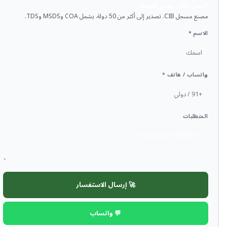
احصل على سعر الجملة
مصنع مسجل CIB. تصدير إلى أكثر من 50 دولة. يشمل COA وMSDS وTDS.
الاسم *
واتساب / هاتف *
المتطلبات
🚀 إرسال الاستفسار
💬 واتساب