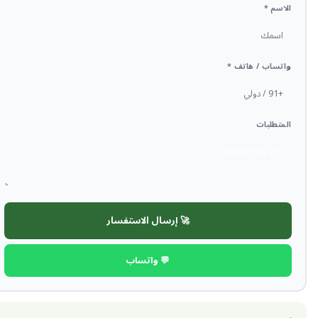
الاسم *
واتساب / هاتف *
المتطلبات
🚀 إرسال الاستفسار
💬 واتساب