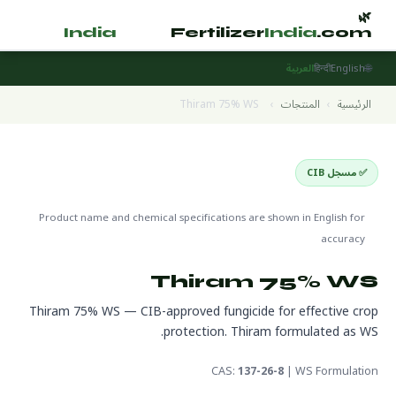
🌿
🌿
tilizer
India
.com
Fertilizer
India
.com
🌐
English
हिन्दी
العربية
الرئيسية
›
المنتجات
›
Thiram 75% WS
✅ مسجل CIB
Pesticides
🌍 جاهز للتصدير
🔬 CAS 137-26-8
Product name and chemical specifications are shown in English for
accuracy
Thiram 75% WS
Thiram 75% WS — CIB-approved fungicide for effective crop
protection. Thiram formulated as WS.
CAS:
137-26-8
| WS Formulation