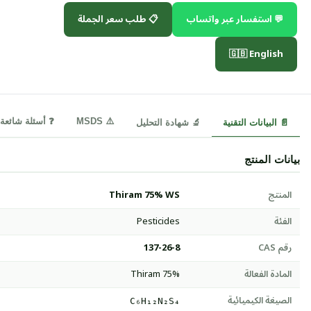
💬 استفسار عبر واتساب
📋 طلب سعر الجملة
🇬🇧 English
⚠️ MSDS
❓ أسئلة شائعة
📄 البيانات التقنية
🔬 شهادة التحليل
بيانات المنتج
المنتج
Thiram 75% WS
الفئة
Pesticides
رقم CAS
137-26-8
المادة الفعالة
Thiram 75%
الصيغة الكيميائية
C₆H₁₂N₂S₄