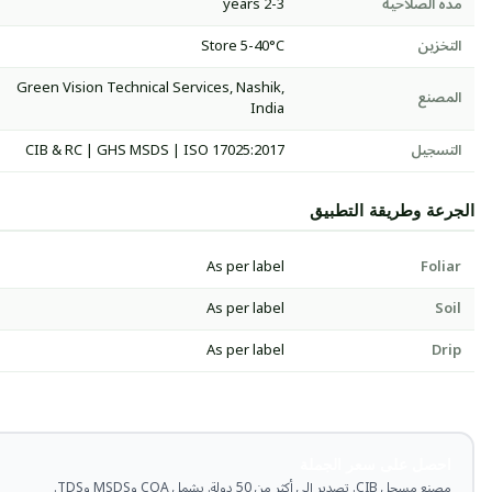
مدة الصلاحية
2-3 years
التخزين
Store 5-40°C
Green Vision Technical Services, Nashik,
المصنع
India
التسجيل
CIB & RC | GHS MSDS | ISO 17025:2017
الجرعة وطريقة التطبيق
As per label
Foliar
As per label
Soil
As per label
Drip
احصل على سعر الجملة
مصنع مسجل CIB. تصدير إلى أكثر من 50 دولة. يشمل COA وMSDS وTDS.