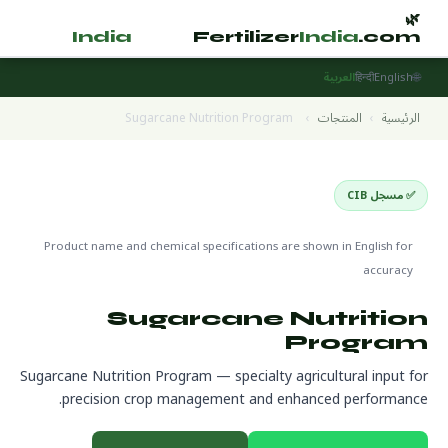
🌿
🌿
tilizer
India
.com
Fertilizer
India
.com
🌐
English
हिन्दी
العربية
الرئيسية
›
المنتجات
›
Sugarcane Nutrition Program
✅ مسجل CIB
Specialty Fertilizers
🌍 جاهز للتصدير
Product name and chemical specifications are shown in English for
accuracy
Sugarcane Nutrition
Program
Sugarcane Nutrition Program — specialty agricultural input for
precision crop management and enhanced performance.