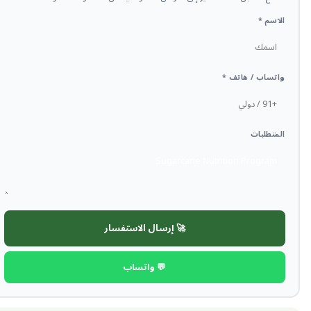
الاسم *
واتساب / هاتف *
المتطلبات
🚀 إرسال الاستفسار
💬 واتساب