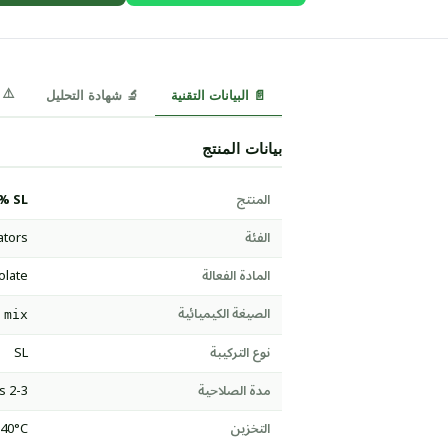
⚠️ MSDS
📄 البيانات التقنية
🔬 شهادة التحليل
بيانات المنتج
المنتج
% SL
الفئة
ators
المادة الفعالة
olate
الصيغة الكيميائية
 mix
نوع التركيبة
SL
مدة الصلاحية
2-3 years
التخزين
-40°C