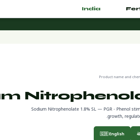
India
.com
🌿 Fertilizer
🌍 جاهز لل
Product name and chemi
m Nitrophenola
Sodium Nitrophenolate 1.8% SL — PGR - Phenol sti
growth, regulat
🇬🇧 English
