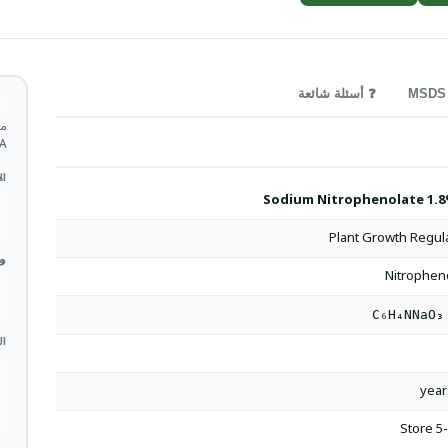
❓ أسئلة شائعة
ا
COA 
ال
Sodium Nitrophenolate 1.8
Plant Growth Regul
وا
Nitrophen
C₆H₄NNaO₃
ال
Store 5