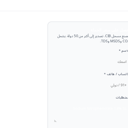
حصل على سعر الجملة
مصنع مسجل CIB. تصدير إلى أكثر من 50 دولة. يشمل
وMSDS وTDS.
اسم *
تساب / هاتف *
متطلبات