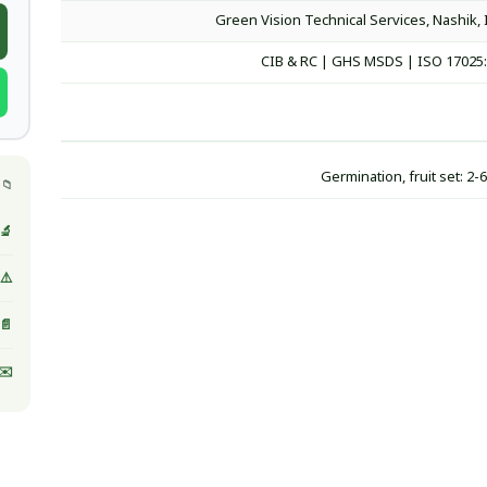
Green Vision Technical Services, Nashik, 
CIB & RC | GHS MSDS | ISO 17025
Germination, fruit set: 2-6
📁 
🔬 
⚠️ MSDS / صحيفة بيانات ا
📄 
✉️ 