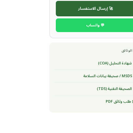
🚀 إرسال الاستفسار
💬 واتساب
الوثائق
شهادة التحليل (COA)
لسلامة
الصحيفة التقنية (TDS)
طلب وثائق PDF