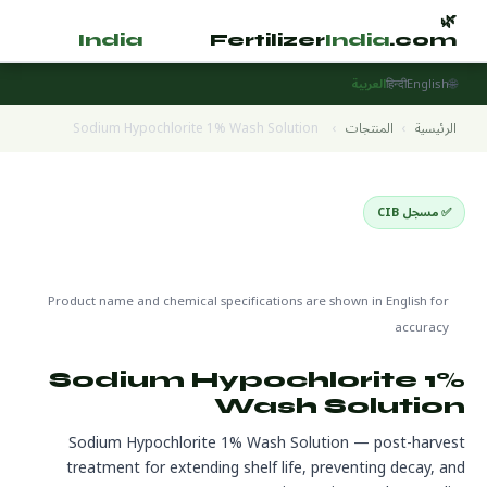
🌿
🌿
tilizer
India
.com
Fertilizer
India
.com
🌐
English
हिन्दी
العربية
الرئيسية
›
المنتجات
›
Sodium Hypochlorite 1% Wash Solution
✅ مسجل CIB
Post-Harvest Products
🌍 جاهز للتصدير
🔬 CAS 7681-52-9
Product name and chemical specifications are shown in English for
accuracy
Sodium Hypochlorite 1%
Wash Solution
Sodium Hypochlorite 1% Wash Solution — post-harvest
treatment for extending shelf life, preventing decay, and