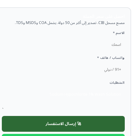
احصل على سعر الجملة
مصنع مسجل CIB. تصدير إلى أكثر من 50 دولة. يشمل COA وMSDS وTDS.
الاسم *
واتساب / هاتف *
المتطلبات
🚀 إرسال الاستفسار