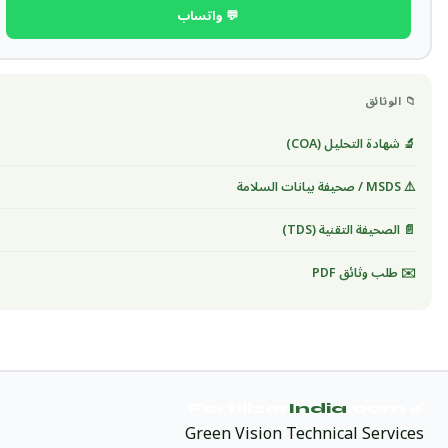
💬 واتساب
📁 الوثائق
🔬 شهادة التحليل (COA)
⚠️ MSDS / صحيفة بيانات السلامة
📄 الصحيفة التقنية (TDS)
✉️ طلب وثائق PDF
India
.com
🌿 Fertilizer
Green Vision Technical Services