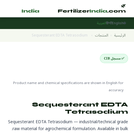
🌿
🌿
tilizer
India
.com
Fertilizer
India
.com
🌐
English
हिन्दी
العربية
الرئيسية
›
المنتجات
›
Sequesterant EDTA Tetrasodium
✅ مسجل CIB
Raw Materials & Technical Grade
🌍 جاهز للتصدير
🔬 CAS 13254-36-9
Product name and chemical specifications are shown in English for
accuracy
Sequesterant EDTA
Tetrasodium
Sequesterant EDTA Tetrasodium — industrial/technical grade
raw material for agrochemical formulation. Available in bulk.