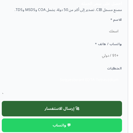
احصل على سعر الجملة
مصنع مسجل CIB. تصدير إلى أكثر من 50 دولة. يشمل COA وMSDS وTDS.
الاسم *
واتساب / هاتف *
المتطلبات
🚀 إرسال الاستفسار
💬 واتساب