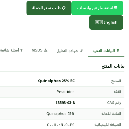
💬 استفسار عبر واتساب
📋 طلب سعر الجملة
🇬🇧 English
⚠️ MSDS
❓ أسئلة شائعة
📄 البيانات التقنية
🔬 شهادة التحليل
بيانات المنتج
المنتج
Quinalphos 25% EC
الفئة
Pesticides
رقم CAS
13593-03-8
المادة الفعالة
Quinalphos 25%
الصيغة الكيميائية
C₁₂H₁₅N₂O₃PS