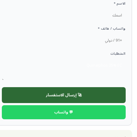
الاسم *
واتساب / هاتف *
المتطلبات
🚀 إرسال الاستفسار
💬 واتساب