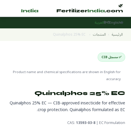
🌿
🌿
tilizer
India
.com
Fertilizer
India
.com
🌐
English
हिन्दी
العربية
الرئيسية
›
المنتجات
›
Quinalphos 25% EC
✅ مسجل CIB
Pesticides
🌍 جاهز للتصدير
🔬 CAS 13593-03-8
Product name and chemical specifications are shown in English for
accuracy
Quinalphos 25% EC
Quinalphos 25% EC — CIB-approved insecticide for effective
crop protection. Quinalphos formulated as EC.
CAS:
13593-03-8
| EC Formulation