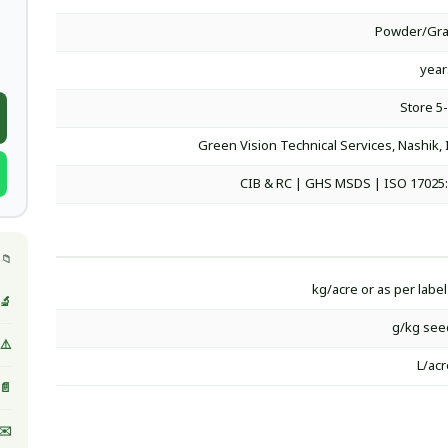
Powder/Gra
Store 5
Green Vision Technical Services, Nashik, 
CIB & RC | GHS MSDS | ISO 17025
📁 
🔬 
⚠️ MSDS / صحيفة بيانات ا
📄 
✉️ 