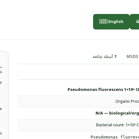
🇬🇧 English

❓ أسئلة شائعة
ة
TDS.
 *
Pseudomonas fluorescens 1×10⁸ C
Organic Pro
 *
N/A — biological/org
Bacterial count: 1×10⁸ 
ات
Pseudomonas fluores