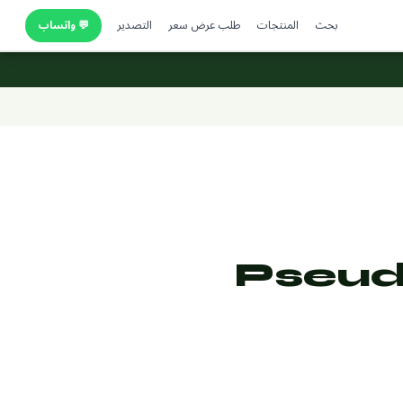
بحث
المنتجات
طلب عرض سعر
التصدير
💬 واتساب
Pseud