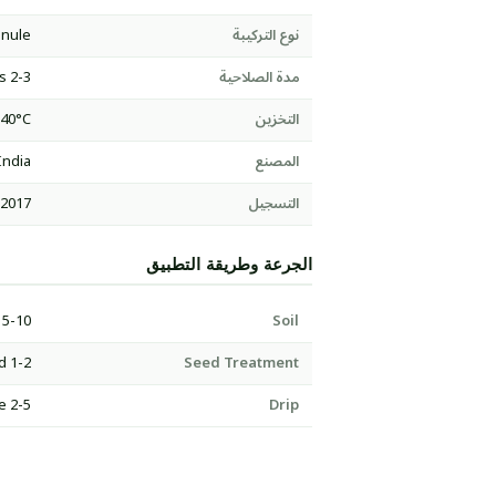
نوع التركيبة
nule
مدة الصلاحية
2-3 years
التخزين
-40°C
المصنع
India
التسجيل
:2017
الجرعة وطريقة التطبيق
5-10 kg/acre or as per label
Soil
1-2 g/kg seed
Seed Treatment
2-5 L/acre
Drip