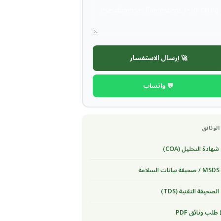
🚀 إرسال الاستفسار
💬 واتساب
الوثائق
شهادة التحليل (COA)
لسلامة
الصحيفة التقنية (TDS)
طلب وثائق PDF