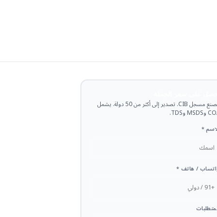
حصل على سعر الجملة
مصنع مسجل CIB. تصدير إلى أكثر من 50 دولة. يشمل
وMSDS وTDS.
اسم *
تساب / هاتف *
متطلبات