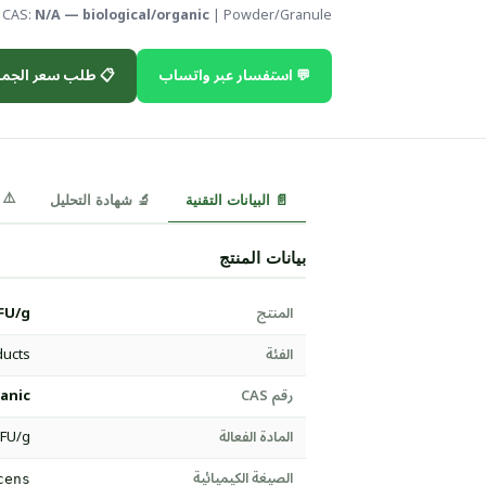
CAS:
N/A — biological/organic
| Powder/Granule
 طلب سعر الجملة
💬 استفسار عبر واتساب
⚠️ MSDS
🔬 شهادة التحليل
📄 البيانات التقنية
بيانات المنتج
FU/g
المنتج
ducts
الفئة
anic
رقم CAS
CFU/g
المادة الفعالة
الصيغة الكيميائية
cens