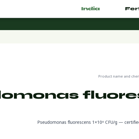
India
.com
🌿 Fertilizer
🔬 CAS N/A — biological/organic

Product name and chemi
omonas fluores
Pseudomonas fluorescens 1×10⁸ CFU/g — certified or