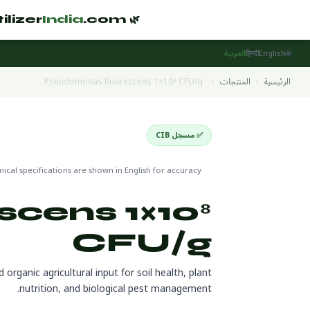
India
.com
🌿 Fertilizer
🌐
العربية
हिन्दी
English
Pseudomonas fluorescens 1×10⁸ CFU/g
›
المنتجات
›
الرئيسية
 جاهز للتصدير
Organic Products
✅ مسجل CIB
cal specifications are shown in English for accuracy
cens 1×10⁸
CFU/g
ganic agricultural input for soil health, plant
nutrition, and biological pest management.