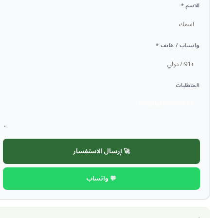
الاسم *
واتساب / هاتف *
المتطلبات
🚀 إرسال الاستفسار
💬 واتساب