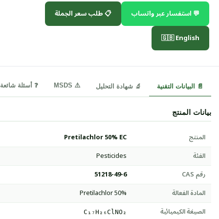
💬 استفسار عبر واتساب
📋 طلب سعر الجملة
🇬🇧 English
⚠️ MSDS
❓ أسئلة شائعة
📄 البيانات التقنية
🔬 شهادة التحليل
بيانات المنتج
المنتج
Pretilachlor 50% EC
الفئة
Pesticides
رقم CAS
51218-49-6
المادة الفعالة
Pretilachlor 50%
الصيغة الكيميائية
C₁₇H₂₆ClNO₂