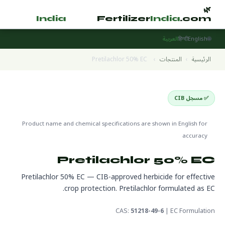
🌿
🌿
tilizer
India
.com
Fertilizer
India
.com
🌐
English
हिन्दी
العربية
الرئيسية
›
المنتجات
›
Pretilachlor 50% EC
✅ مسجل CIB
Pesticides
🌍 جاهز للتصدير
🔬 CAS 51218-49-6
Product name and chemical specifications are shown in English for
accuracy
Pretilachlor 50% EC
Pretilachlor 50% EC — CIB-approved herbicide for effective
crop protection. Pretilachlor formulated as EC.
CAS:
51218-49-6
| EC Formulation