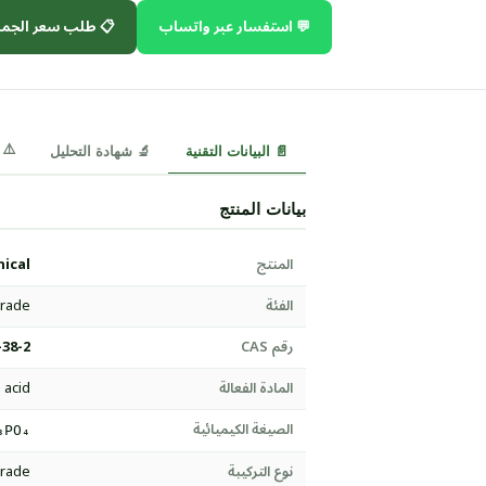
 طلب سعر الجملة
💬 استفسار عبر واتساب
⚠️ MSDS
🔬 شهادة التحليل
📄 البيانات التقنية
بيانات المنتج
ical
المنتج
Grade
الفئة
-38-2
رقم CAS
 acid
المادة الفعالة
الصيغة الكيميائية
₃PO₄
Grade
نوع التركيبة