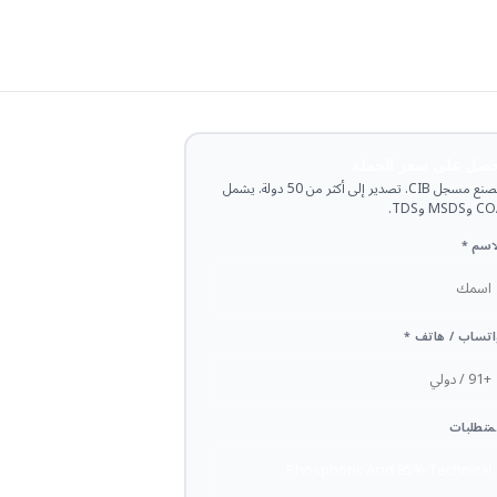
حصل على سعر الجملة
مصنع مسجل CIB. تصدير إلى أكثر من 50 دولة. يشمل
وMSDS وTDS.
اسم *
تساب / هاتف *
متطلبات