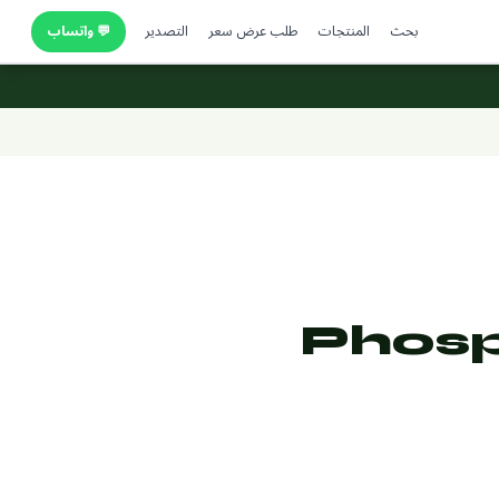
بحث
المنتجات
طلب عرض سعر
التصدير
💬 واتساب
Phosp