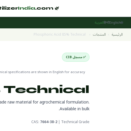
India
.com
🌿 Fertilizer
🌐
English
हिन्दी
العربية
الرئيسية
›
المنتجات
›
Phosphoric Acid 85% Technical
✅ مسجل CIB
Raw Materials & Technical Grade
cal specifications are shown in English for accuracy
 Technical
rade raw material for agrochemical formulation.
Available in bulk.
CAS:
7664-38-2
| Technical Grade