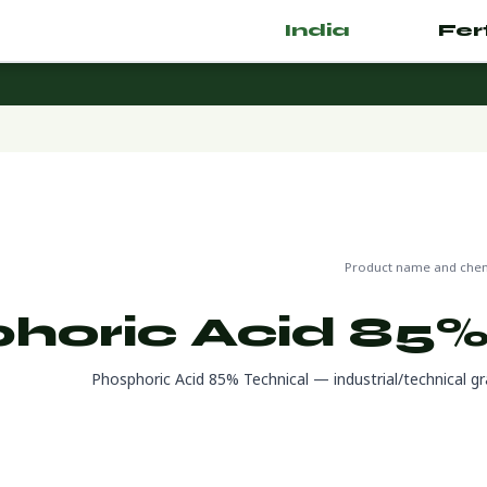
India
.com
🌿 Fertilizer
🌍 جاهز للتصدير
🔬 CAS 7664-38-2
Product name and chemi
horic Acid 85%
Phosphoric Acid 85% Technical — industrial/technical g