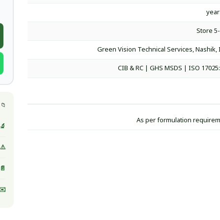
Store 5
Green Vision Technical Services, Nashik, 
CIB & RC | GHS MSDS | ISO 17025
📁 
As per formulation require
🔬 
⚠️ MSDS / صحيفة بيانات ا
📄 
✉️ 