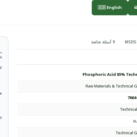
🇬🇧 English

❓ أسئلة شائعة
ة
TDS.
 *
Phosphoric Acid 85% Techn
Raw Materials & Technical 
 *
7664
Technical
ات
H
Technical 