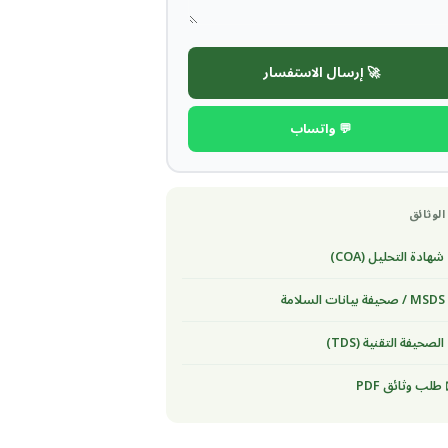
🚀 إرسال الاستفسار
💬 واتساب
الوثائق
شهادة التحليل (COA)
لسلامة
الصحيفة التقنية (TDS)
طلب وثائق PDF