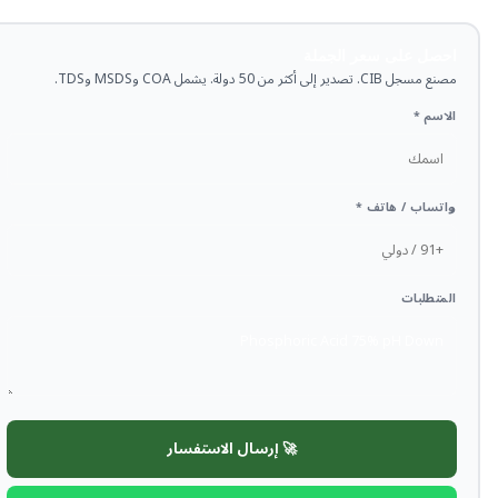
احصل على سعر الجملة
مصنع مسجل CIB. تصدير إلى أكثر من 50 دولة. يشمل COA وMSDS وTDS.
الاسم *
واتساب / هاتف *
المتطلبات
🚀 إرسال الاستفسار