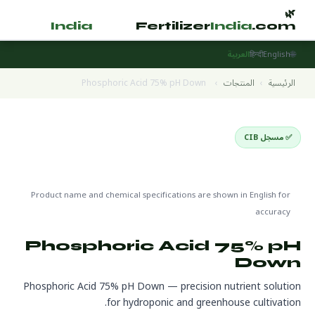
🌿
🌿
tilizer
India
.com
Fertilizer
India
.com
🌐
English
हिन्दी
العربية
الرئيسية
›
المنتجات
›
Phosphoric Acid 75% pH Down
✅ مسجل CIB
Hydroponics & Greenhouse
🌍 جاهز للتصدير
🔬 CAS 7664-38-2
Product name and chemical specifications are shown in English for
accuracy
Phosphoric Acid 75% pH
Down
Phosphoric Acid 75% pH Down — precision nutrient solution
for hydroponic and greenhouse cultivation.