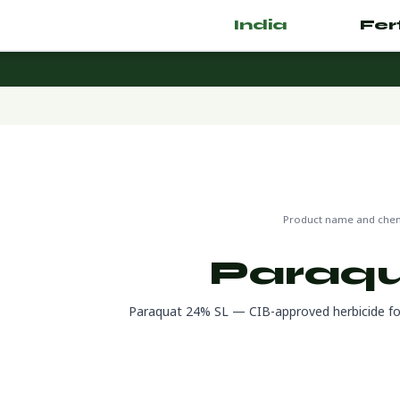
India
.com
🌿 Fertilizer
🔬 CAS
Product name and chemi
Paraqu
Paraquat 24% SL — CIB-approved herbicide for 