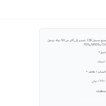
حصل على سعر الجملة
مصنع مسجل CIB. تصدير إلى أكثر من 50 دولة. يشمل
وMSDS وTDS.
اسم *
تساب / هاتف *
متطلبات