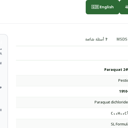
🇬🇧 English

❓ أسئلة شائعة
ة
TDS.
 *
Paraquat 24
Pesti
 *
1910
Paraquat dichlorid
ات
C₁₂H₁₄C
SL Formul