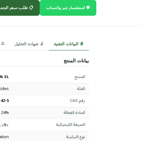
 طلب سعر الجملة
💬 استفسار عبر واتساب
⚠️ MSDS
🔬 شهادة التحليل
📄 البيانات التقنية
بيانات المنتج
% SL
المنتج
cides
الفئة
-42-5
رقم CAS
e 24%
المادة الفعالة
الصيغة الكيميائية
l₂N₂
ation
نوع التركيبة