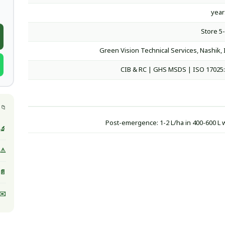
Store 5
Green Vision Technical Services, Nashik, 
CIB & RC | GHS MSDS | ISO 17025
📁 
Post-emergence: 1-2 L/ha in 400-600 L 
🔬 
⚠️ MSDS / صحيفة بيانات ا
📄 
✉️ 