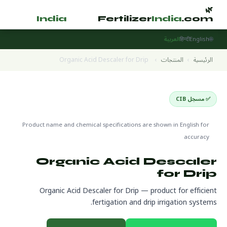
🌿
🌿
tilizer
India
.com
Fertilizer
India
.com
🌐
English
हिन्दी
العربية
الرئيسية
›
المنتجات
›
Organic Acid Descaler for Drip
✅ مسجل CIB
Fertigation Products
🌍 جاهز للتصدير
Product name and chemical specifications are shown in English for
accuracy
Organic Acid Descaler
for Drip
Organic Acid Descaler for Drip — product for efficient
fertigation and drip irrigation systems.