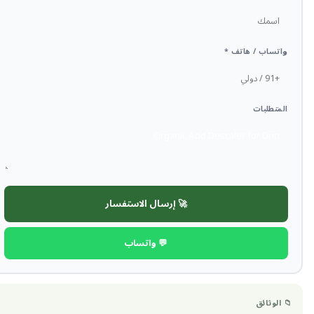
واتساب / هاتف *
المتطلبات
🚀 إرسال الاستفسار
💬 واتساب
📁 الوثائق