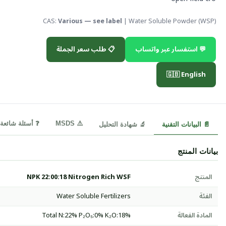
CAS:
Various — see label
| Water Soluble Powder (WSP)
💬 استفسار عبر واتساب
📋 طلب سعر الجملة
🇬🇧 English
⚠️ MSDS
❓ أسئلة شائعة
📄 البيانات التقنية
🔬 شهادة التحليل
بيانات المنتج
المنتج
NPK 22:00:18 Nitrogen Rich WSF
الفئة
Water Soluble Fertilizers
المادة الفعالة
Total N:22% P₂O₅:0% K₂O:18%