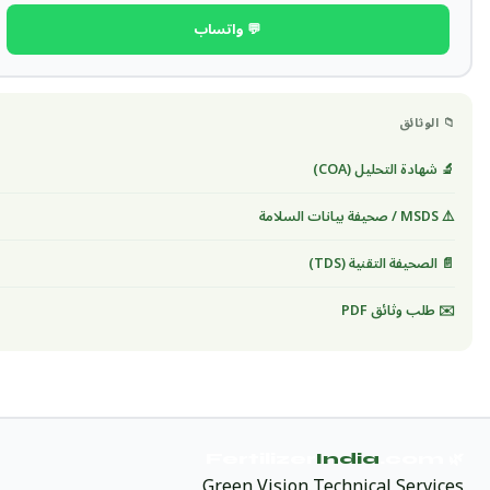
💬 واتساب
📁 الوثائق
🔬 شهادة التحليل (COA)
⚠️ MSDS / صحيفة بيانات السلامة
📄 الصحيفة التقنية (TDS)
✉️ طلب وثائق PDF
India
.com
🌿 Fertilizer
Green Vision Technical Services