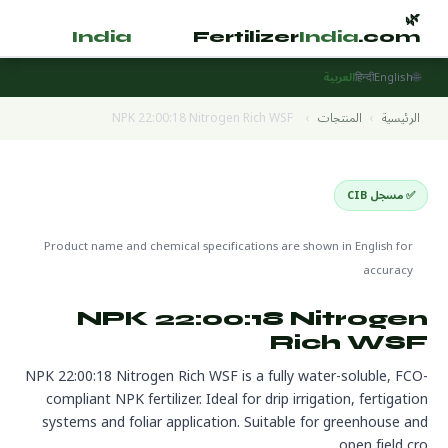
🌿
🌿
tilizer
India
.com
Fertilizer
India
.com
🌐
English
हिन्दी
العربية
الرئيسية
›
المنتجات
›
NPK 22:00:18 Nitrogen Rich WSF
✅ مسجل CIB
Water Soluble Fertilizers
🌍 جاهز للتصدير
Product name and chemical specifications are shown in English for
accuracy
NPK 22:00:18 Nitrogen
Rich WSF
NPK 22:00:18 Nitrogen Rich WSF is a fully water-soluble, FCO-
compliant NPK fertilizer. Ideal for drip irrigation, fertigation
systems and foliar application. Suitable for greenhouse and
open field cro