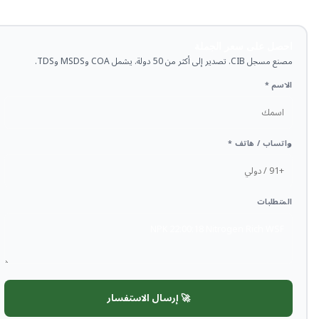
احصل على سعر الجملة
مصنع مسجل CIB. تصدير إلى أكثر من 50 دولة. يشمل COA وMSDS وTDS.
الاسم *
واتساب / هاتف *
المتطلبات
🚀 إرسال الاستفسار