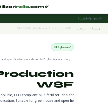
India
.com
🌿 Fertilizer
🌐
English
हिन्दी
العربية
الرئيسية
›
المنتجات
›
NPK 18:08:16 Balanced Production WSF
✅ مسجل CIB
Water Soluble Fertilizers
🌍 جاه
cal specifications are shown in English for accuracy
Production
WSF
oluble, FCO-compliant NPK fertilizer. Ideal for
application. Suitable for greenhouse and open fie