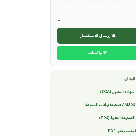
🚀 إرسال الاستفسار
💬 واتساب
الوثائق
شهادة التحليل (COA)
لسلامة
الصحيفة التقنية (TDS)
طلب وثائق PDF