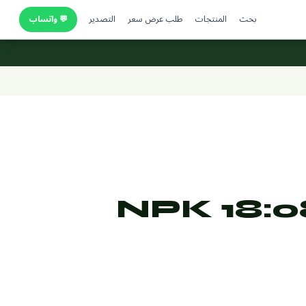
بحث
المنتجات
طلب عرض سعر
التصدير
💬 واتساب
NPK 18:0