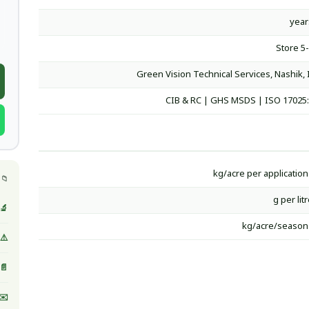
Store 5
Green Vision Technical Services, Nashik, 
CIB & RC | GHS MSDS | ISO 17025
📁 
🔬 
⚠️ MSDS / صحيفة بيانات ا
📄 
✉️ 