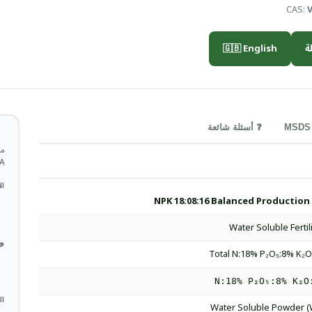
CAS:
V
🇬🇧 English

❓ أسئلة شائعة
ة
TDS.
 *
NPK 18:08:16 Balanced Production
Water Soluble Fertil
 *
Total N:18% P₂O₅:8% K₂
N:18% P₂O₅:8% K₂O
ات
Water Soluble Powder 