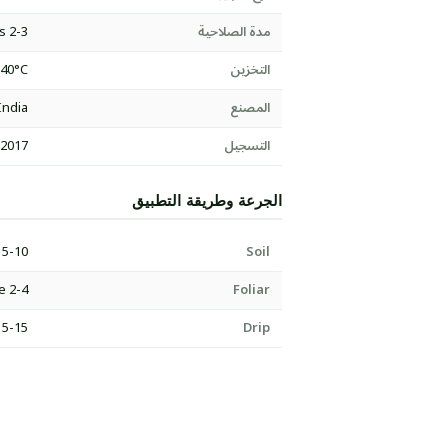
مدة الصلاحية
2-3 years
التخزين
-40°C
المصنع
India
التسجيل
:2017
الجرعة وطريقة التطبيق
5-10 kg/acre per application
Soil
2-4 g per litre
Foliar
5-15 kg/acre/season
Drip