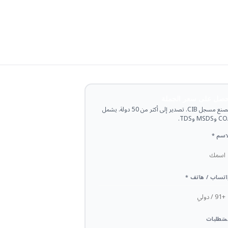
حصل على سعر الجملة
مصنع مسجل CIB. تصدير إلى أكثر من 50 دولة. يشمل
وMSDS وTDS.
اسم *
تساب / هاتف *
متطلبات