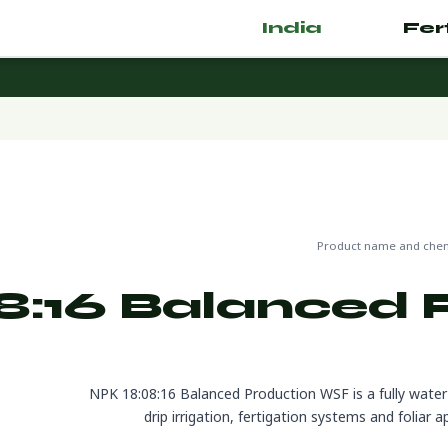
India
.com
🌿 Fertilizer
ز للتصدير
Product name and chemi
8:16 Balanced 
NPK 18:08:16 Balanced Production WSF is a fully water-s
drip irrigation, fertigation systems and foliar 