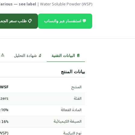
arious — see label
| Water Soluble Powder (WSP)
 طلب سعر الجملة
💬 استفسار عبر واتساب
⚠️ MSDS
🔬 شهادة التحليل
📄 البيانات التقنية
بيانات المنتج
 WSF
المنتج
izers
الفئة
O:16%
المادة الفعالة
الصيغة الكيميائية
:16%
(WSP)
نوع التركيبة