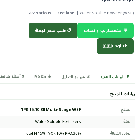
CAS:
Various — see label
| Water Soluble Powder (WSP)
💬 استفسار عبر واتساب
📋 طلب سعر الجملة
🇬🇧 English
⚠️ MSDS
❓ أسئلة شائعة
📄 البيانات التقنية
🔬 شهادة التحليل
بيانات المنتج
المنتج
NPK 15:10:30 Multi-Stage WSF
الفئة
Water Soluble Fertilizers
المادة الفعالة
Total N:15% P₂O₅:10% K₂O:30%