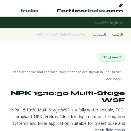
🌿
🌿
tilizer
India
.com
Fertilizer
India
.com
🌐
English
हिन्दी
العربية
الرئيسية
›
المنتجات
›
NPK 15:10:30 Multi-Stage WSF
✅ مسجل CIB
Water Soluble Fertilizers
🌍 جاهز للتصدير
Product name and chemical specifications are shown in English for
accuracy
NPK 15:10:30 Multi-Stage
WSF
NPK 15:10:30 Multi-Stage WSF is a fully water-soluble, FCO-
compliant NPK fertilizer. Ideal for drip irrigation, fertigation
systems and foliar application. Suitable for greenhouse and
open field crops