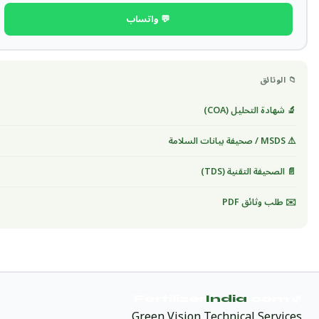
💬 واتساب
📁 الوثائق
🔬 شهادة التحليل (COA)
⚠️ MSDS / صحيفة بيانات السلامة
📄 الصحيفة التقنية (TDS)
✉️ طلب وثائق PDF
India
.com
🌿 Fertilizer
Green Vision Technical Services