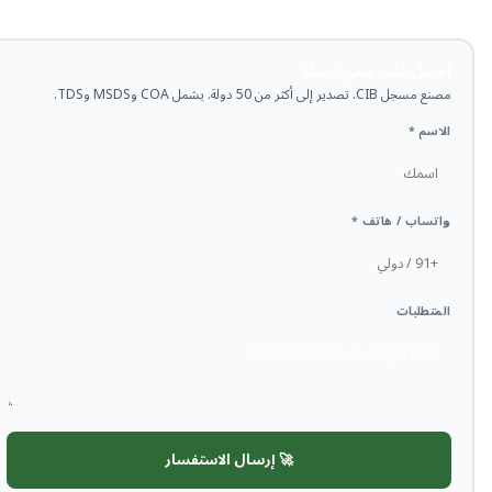
احصل على سعر الجملة
مصنع مسجل CIB. تصدير إلى أكثر من 50 دولة. يشمل COA وMSDS وTDS.
الاسم *
واتساب / هاتف *
المتطلبات
🚀 إرسال الاستفسار