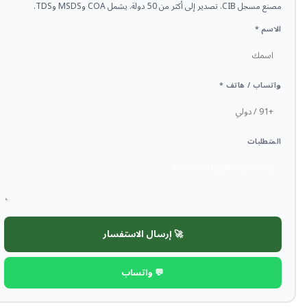
مصنع مسجل CIB. تصدير إلى أكثر من 50 دولة. يشمل COA وMSDS وTDS.
الاسم *
واتساب / هاتف *
المتطلبات
🚀 إرسال الاستفسار
💬 واتساب