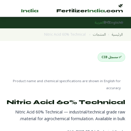
🌿
🌿
tilizer
India
.com
Fertilizer
India
.com
🌐
English
हिन्दी
العربية
الرئيسية
›
المنتجات
›
Nitric Acid 60% Technical
✅ مسجل CIB
Raw Materials & Technical Grade
🌍 جاهز للتصدير
🔬 CAS 7697-37-2
Product name and chemical specifications are shown in English for
accuracy
Nitric Acid 60% Technical
Nitric Acid 60% Technical — industrial/technical grade raw
material for agrochemical formulation. Available in bulk.