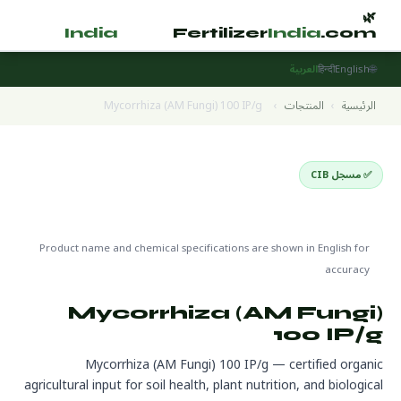
🌿
🌿
tilizer
India
.com
Fertilizer
India
.com
🌐
English
हिन्दी
العربية
الرئيسية
›
المنتجات
›
Mycorrhiza (AM Fungi) 100 IP/g
✅ مسجل CIB
Organic Products
🌍 جاهز للتصدير
🔬 CAS N/A — biological/organic
Product name and chemical specifications are shown in English for
accuracy
Mycorrhiza (AM Fungi)
100 IP/g
Mycorrhiza (AM Fungi) 100 IP/g — certified organic
agricultural input for soil health, plant nutrition, and biological