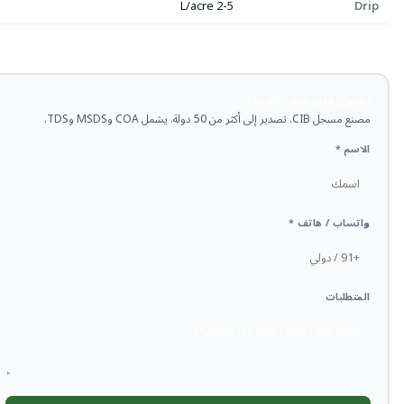
2-5 L/acre
Drip
احصل على سعر الجملة
مصنع مسجل CIB. تصدير إلى أكثر من 50 دولة. يشمل COA وMSDS وTDS.
الاسم *
واتساب / هاتف *
المتطلبات