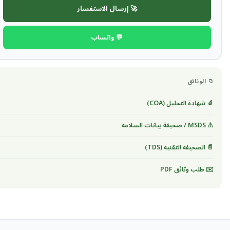
🚀 إرسال الاستفسار
💬 واتساب
📁 الوثائق
🔬 شهادة التحليل (COA)
⚠️ MSDS / صحيفة بيانات السلامة
📄 الصحيفة التقنية (TDS)
✉️ طلب وثائق PDF