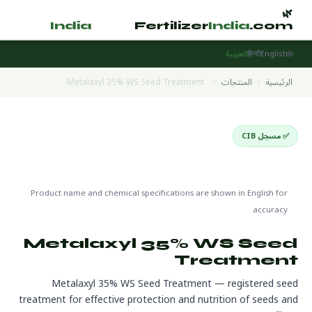
🌿
🌿
tilizer
India
.com
Fertilizer
India
.com
🌐
English
हिन्दी
العربية
الرئيسية
›
المنتجات
›
Metalaxyl 35% WS Seed Treatment
✅ مسجل CIB
Seed Treatment Products
🌍 جاهز للتصدير
🔬 CAS 57837-19-1
Product name and chemical specifications are shown in English for
accuracy
Metalaxyl 35% WS Seed
Treatment
Metalaxyl 35% WS Seed Treatment — registered seed
treatment for effective protection and nutrition of seeds and