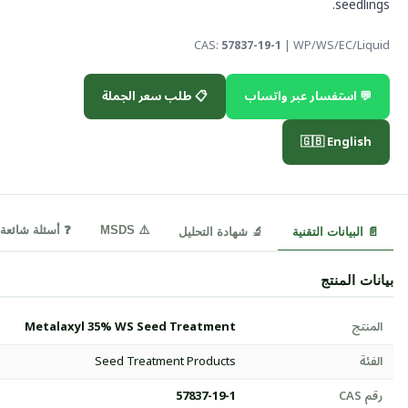
seedlings.
CAS:
57837-19-1
| WP/WS/EC/Liquid
💬 استفسار عبر واتساب
📋 طلب سعر الجملة
🇬🇧 English
⚠️ MSDS
❓ أسئلة شائعة
📄 البيانات التقنية
🔬 شهادة التحليل
بيانات المنتج
المنتج
Metalaxyl 35% WS Seed Treatment
الفئة
Seed Treatment Products
رقم CAS
57837-19-1