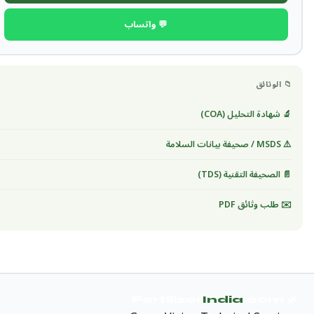
💬 واتساب
📁 الوثائق
🔬 شهادة التحليل (COA)
⚠️ MSDS / صحيفة بيانات السلامة
📄 الصحيفة التقنية (TDS)
✉️ طلب وثائق PDF
India
.com
🌿 Fertilizer