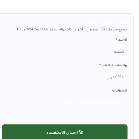
احصل على سعر الجملة
مصنع مسجل CIB. تصدير إلى أكثر من 50 دولة. يشمل COA وMSDS وTDS.
الاسم *
واتساب / هاتف *
المتطلبات
🚀 إرسال الاستفسار