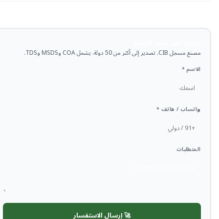
احصل على سعر الجملة
مصنع مسجل CIB. تصدير إلى أكثر من 50 دولة. يشمل COA وMSDS وTDS.
الاسم *
واتساب / هاتف *
المتطلبات
🚀 إرسال الاستفسار