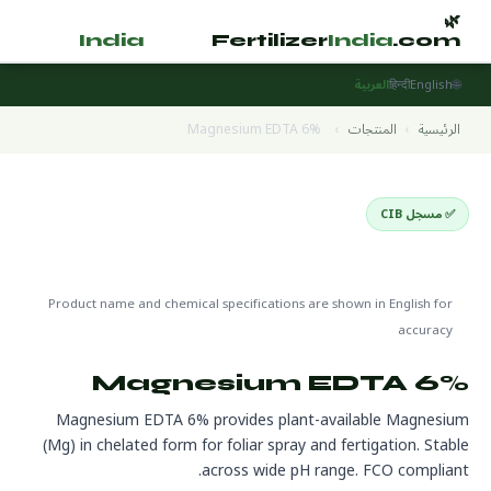
🌿
🌿
tilizer
India
.com
Fertilizer
India
.com
🌐
English
हिन्दी
العربية
الرئيسية
›
المنتجات
›
Magnesium EDTA 6%
✅ مسجل CIB
EDTA Chelated Micronutrients
🌍 جاهز للتصدير
🔬 CAS 14402-88-1
Product name and chemical specifications are shown in English for
accuracy
Magnesium EDTA 6%
Magnesium EDTA 6% provides plant-available Magnesium
(Mg) in chelated form for foliar spray and fertigation. Stable
across wide pH range. FCO compliant.