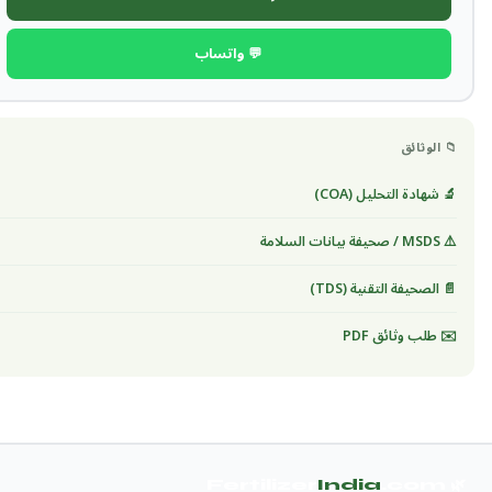
💬 واتساب
📁 الوثائق
🔬 شهادة التحليل (COA)
⚠️ MSDS / صحيفة بيانات السلامة
📄 الصحيفة التقنية (TDS)
✉️ طلب وثائق PDF
India
.com
🌿 Fertilizer