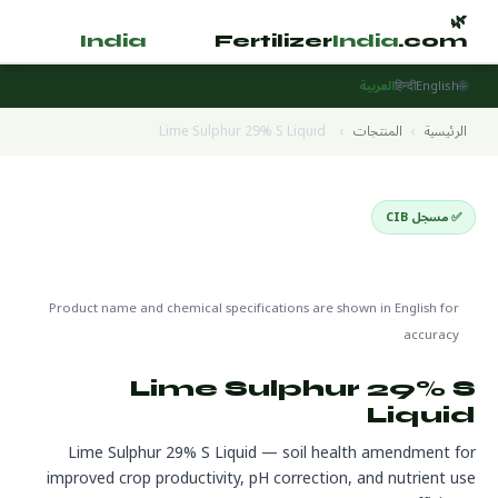
🌿
🌿
tilizer
India
.com
Fertilizer
India
.com
🌐
English
हिन्दी
العربية
الرئيسية
›
المنتجات
›
Lime Sulphur 29% S Liquid
✅ مسجل CIB
Soil Amendments
🌍 جاهز للتصدير
🔬 CAS 1344-81-6
Product name and chemical specifications are shown in English for
accuracy
Lime Sulphur 29% S
Liquid
Lime Sulphur 29% S Liquid — soil health amendment for
improved crop productivity, pH correction, and nutrient use