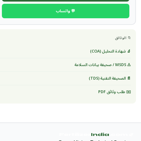
💬 واتساب
📁 الوثائق
🔬 شهادة التحليل (COA)
⚠️ MSDS / صحيفة بيانات السلامة
📄 الصحيفة التقنية (TDS)
✉️ طلب وثائق PDF
India
.com
🌿 Fertilizer