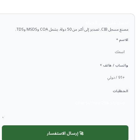
احصل على سعر الجملة
مصنع مسجل CIB. تصدير إلى أكثر من 50 دولة. يشمل COA وMSDS وTDS.
الاسم *
واتساب / هاتف *
المتطلبات
🚀 إرسال الاستفسار