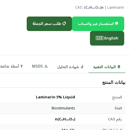
CAS:
(C₆H₁₀O₅)n
| Laminarin
💬 استفسار عبر واتساب
📋 طلب سعر الجملة
🇬🇧 English
⚠️ MSDS
❓ أسئلة شائعة
📄 البيانات التقنية
🔬 شهادة التحليل
بيانات المنتج
المنتج
Laminarin 5% Liquid
الفئة
Biostimulants
رقم CAS
(C₆H₁₀O₅)n