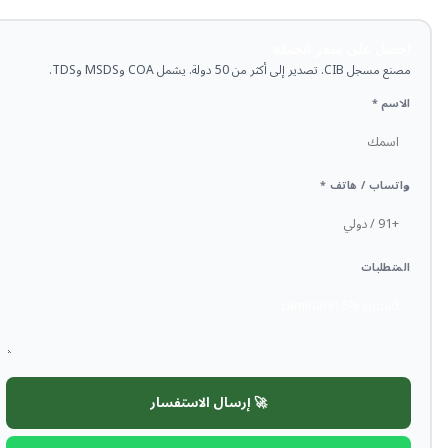
احصل على سعر الجملة
مصنع مسجل CIB. تصدير إلى أكثر من 50 دولة. يشمل COA وMSDS وTDS.
الاسم *
واتساب / هاتف *
المتطلبات
🚀 إرسال الاستفسار