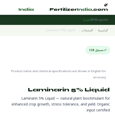
🌿
🌿
tilizer
India
.com
Fertilizer
India
.com
🌐
English
हिन्दी
العربية
الرئيسية
›
المنتجات
›
Laminarin 5% Liquid
✅ مسجل CIB
Biostimulants
🌍 جاهز للتصدير
🔬 CAS (C₆H₁₀O₅)n
Product name and chemical specifications are shown in English for
accuracy
Laminarin 5% Liquid
Laminarin 5% Liquid — natural plant biostimulant for
enhanced crop growth, stress tolerance, and yield. Organic
input certified.