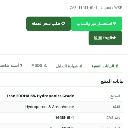
CAS:
16455-61-1
| Liquid / WSP
💬 استفسار عبر واتساب
📋 طلب سعر الجملة
🇬🇧 English
⚠️ MSDS
❓ أسئلة شائعة
📄 البيانات التقنية
🔬 شهادة التحليل
بيانات المنتج
المنتج
Iron EDDHA 6% Hydroponics Grade
الفئة
Hydroponics & Greenhouse
رقم CAS
16455-61-1