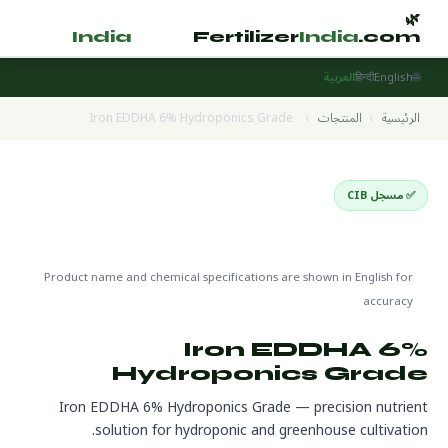
🌿
🌿
tilizer
India
.com
Fertilizer
India
.com
🌐
English
हिन्दी
العربية
الرئيسية
›
المنتجات
›
Iron EDDHA 6% Hydroponics Grade
✅ مسجل CIB
Hydroponics & Greenhouse
🌍 جاهز للتصدير
🔬 CAS 16455-61-1
Product name and chemical specifications are shown in English for
accuracy
Iron EDDHA 6%
Hydroponics Grade
Iron EDDHA 6% Hydroponics Grade — precision nutrient
solution for hydroponic and greenhouse cultivation.