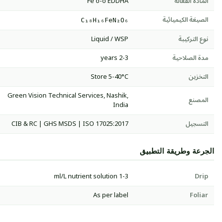
المادة الفعالة
Fe o-o EDDHA
الصيغة الكيميائية
C₁₈H₁₆FeN₂O₆
نوع التركيبة
Liquid / WSP
مدة الصلاحية
2-3 years
التخزين
Store 5-40°C
Green Vision Technical Services, Nashik,
المصنع
India
التسجيل
CIB & RC | GHS MSDS | ISO 17025:2017
الجرعة وطريقة التطبيق
1-3 ml/L nutrient solution
Drip
As per label
Foliar