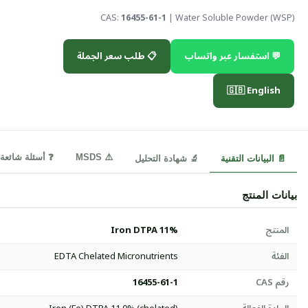
CAS:
16455-61-1
| Water Soluble Powder (WSP)
💬 استفسار عبر واتساب
📋 طلب سعر الجملة
🇬🇧 English
⚠️ MSDS
❓ أسئلة شائعة
📄 البيانات التقنية
🔬 شهادة التحليل
بيانات المنتج
المنتج
Iron DTPA 11%
الفئة
EDTA Chelated Micronutrients
رقم CAS
16455-61-1