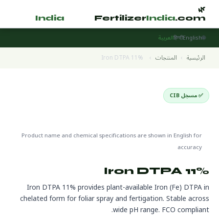
🌿
🌿
tilizer
India
.com
Fertilizer
India
.com
🌐
English
हिन्दी
العربية
الرئيسية
›
المنتجات
›
Iron DTPA 11%
✅ مسجل CIB
EDTA Chelated Micronutrients
🌍 جاهز للتصدير
🔬 CAS 16455-61-1
Product name and chemical specifications are shown in English for
accuracy
Iron DTPA 11%
Iron DTPA 11% provides plant-available Iron (Fe) DTPA in
chelated form for foliar spray and fertigation. Stable across
wide pH range. FCO compliant.