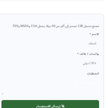
احصل على سعر الجملة
مصنع مسجل CIB. تصدير إلى أكثر من 50 دولة. يشمل COA وMSDS وTDS.
الاسم *
واتساب / هاتف *
المتطلبات
🚀 إرسال الاستفسار