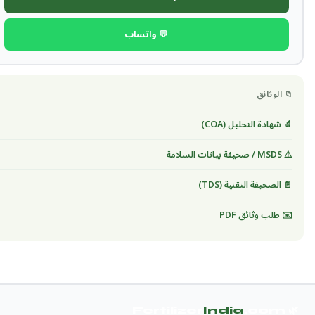
💬 واتساب
📁 الوثائق
🔬 شهادة التحليل (COA)
⚠️ MSDS / صحيفة بيانات السلامة
📄 الصحيفة التقنية (TDS)
✉️ طلب وثائق PDF
India
.com
🌿 Fertilizer