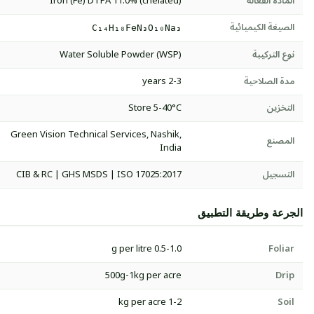
المادة الفعالة
Iron (Fe) DTPA 11.0% (chelated)
الصيغة الكيميائية
C₁₄H₁₈FeN₃O₁₀Na₃
نوع التركيبة
Water Soluble Powder (WSP)
مدة الصلاحية
2-3 years
التخزين
Store 5-40°C
Green Vision Technical Services, Nashik,
المصنع
India
التسجيل
CIB & RC | GHS MSDS | ISO 17025:2017
الجرعة وطريقة التطبيق
0.5-1.0 g per litre
Foliar
500g-1kg per acre
Drip
1-2 kg per acre
Soil