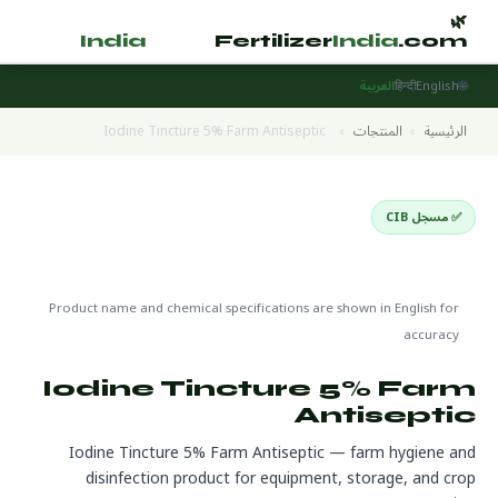
🌿
🌿
tilizer
India
.com
Fertilizer
India
.com
🌐
English
हिन्दी
العربية
الرئيسية
›
المنتجات
›
Iodine Tincture 5% Farm Antiseptic
✅ مسجل CIB
Disinfectants
🌍 جاهز للتصدير
🔬 CAS 7553-56-2
Product name and chemical specifications are shown in English for
accuracy
Iodine Tincture 5% Farm
Antiseptic
Iodine Tincture 5% Farm Antiseptic — farm hygiene and
disinfection product for equipment, storage, and crop