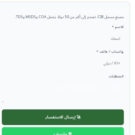
احصل على سعر الجملة
مصنع مسجل CIB. تصدير إلى أكثر من 50 دولة. يشمل COA وMSDS وTDS.
الاسم *
واتساب / هاتف *
المتطلبات
🚀 إرسال الاستفسار
💬 واتساب