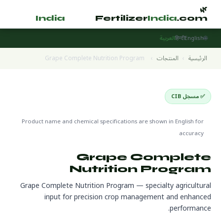
🌿
🌿
tilizer
India
.com
Fertilizer
India
.com
🌐
English
हिन्दी
العربية
الرئيسية
›
المنتجات
›
Grape Complete Nutrition Program
✅ مسجل CIB
Specialty Fertilizers
🌍 جاهز للتصدير
Product name and chemical specifications are shown in English for
accuracy
Grape Complete
Nutrition Program
Grape Complete Nutrition Program — specialty agricultural
input for precision crop management and enhanced
performance.