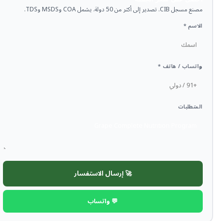
مصنع مسجل CIB. تصدير إلى أكثر من 50 دولة. يشمل COA وMSDS وTDS.
الاسم *
واتساب / هاتف *
المتطلبات
🚀 إرسال الاستفسار
💬 واتساب