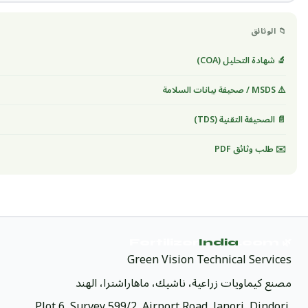
📁 الوثائق
🔬 شهادة التحليل (COA)
⚠️ MSDS / صحيفة بيانات السلامة
📄 الصحيفة التقنية (TDS)
✉️ طلب وثائق PDF
India
.com
🌿 Fertilizer
Green Vision Technical Services
مصنع كيماويات زراعية، ناشيك، ماهاراشترا، الهند
Plot 6, Survey 599/2, Airport Road, Janori, Dindori,