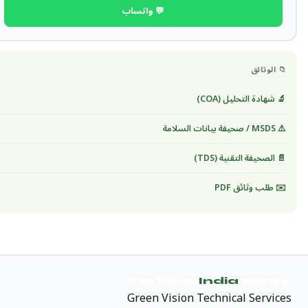
💬 واتساب
📁 الوثائق
🔬 شهادة التحليل (COA)
⚠️ MSDS / صحيفة بيانات السلامة
📄 الصحيفة التقنية (TDS)
✉️ طلب وثائق PDF
India
.com
🌿 Fertilizer
Green Vision Technical Services