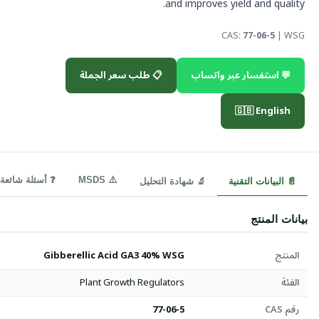
and improves yield and quality.
CAS:
77-06-5
| WSG
💬 استفسار عبر واتساب
📋 طلب سعر الجملة
🇬🇧 English
⚠️ MSDS
❓ أسئلة شائعة
📄 البيانات التقنية
🔬 شهادة التحليل
بيانات المنتج
المنتج
Gibberellic Acid GA3 40% WSG
الفئة
Plant Growth Regulators
رقم CAS
77-06-5