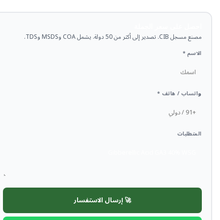
احصل على سعر الجملة
مصنع مسجل CIB. تصدير إلى أكثر من 50 دولة. يشمل COA وMSDS وTDS.
الاسم *
واتساب / هاتف *
المتطلبات
🚀 إرسال الاستفسار