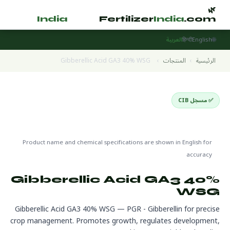
🌿
🌿
tilizer
India
.com
Fertilizer
India
.com
🌐
English
हिन्दी
العربية
الرئيسية
›
المنتجات
›
Gibberellic Acid GA3 40% WSG
✅ مسجل CIB
Plant Growth Regulators
🌍 جاهز للتصدير
🔬 CAS 77-06-5
Product name and chemical specifications are shown in English for
accuracy
Gibberellic Acid GA3 40%
WSG
Gibberellic Acid GA3 40% WSG — PGR - Gibberellin for precise
crop management. Promotes growth, regulates development,