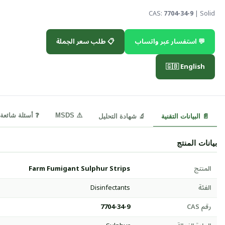
CAS:
7704-34-9
| Solid
💬 استفسار عبر واتساب
📋 طلب سعر الجملة
🇬🇧 English
⚠️ MSDS
❓ أسئلة شائعة
📄 البيانات التقنية
🔬 شهادة التحليل
بيانات المنتج
المنتج
Farm Fumigant Sulphur Strips
الفئة
Disinfectants
رقم CAS
7704-34-9