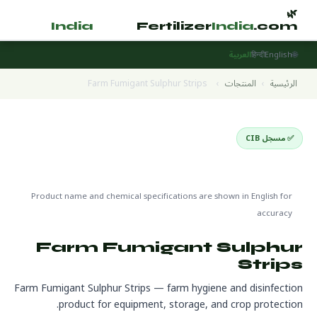
🌿
🌿
tilizer
India
.com
Fertilizer
India
.com
🌐
English
हिन्दी
العربية
الرئيسية
›
المنتجات
›
Farm Fumigant Sulphur Strips
✅ مسجل CIB
Disinfectants
🌍 جاهز للتصدير
🔬 CAS 7704-34-9
Product name and chemical specifications are shown in English for
accuracy
Farm Fumigant Sulphur
Strips
Farm Fumigant Sulphur Strips — farm hygiene and disinfection
product for equipment, storage, and crop protection.