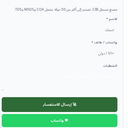
احصل على سعر الجملة
مصنع مسجل CIB. تصدير إلى أكثر من 50 دولة. يشمل COA وMSDS وTDS.
الاسم *
واتساب / هاتف *
المتطلبات
🚀 إرسال الاستفسار
💬 واتساب