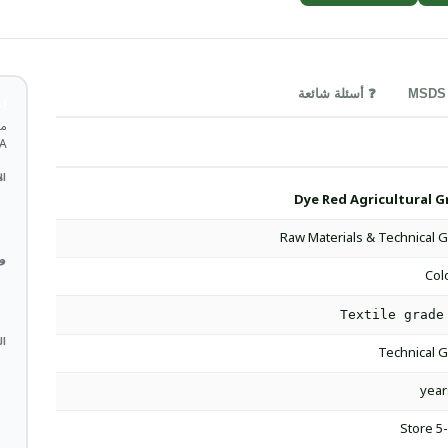
❓ أسئلة شائعة
ا
COA 
ال
Dye Red Agricultural G
Raw Materials & Technical 
وا
Col
Textile grade
ال
Technical 
Store 5