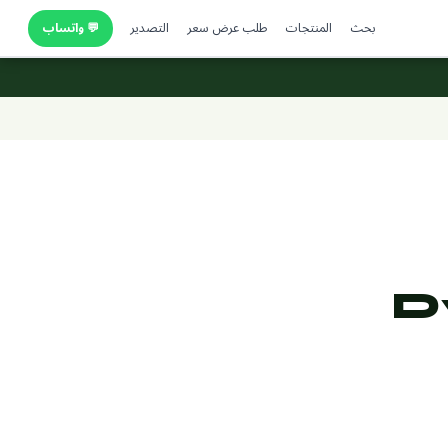
بحث
المنتجات
طلب عرض سعر
التصدير
💬 واتساب
D