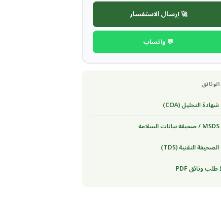
🚀 إرسال الاستفسار
💬 واتساب
الوثائق
شهادة التحليل (COA)
لسلامة
الصحيفة التقنية (TDS)
طلب وثائق PDF