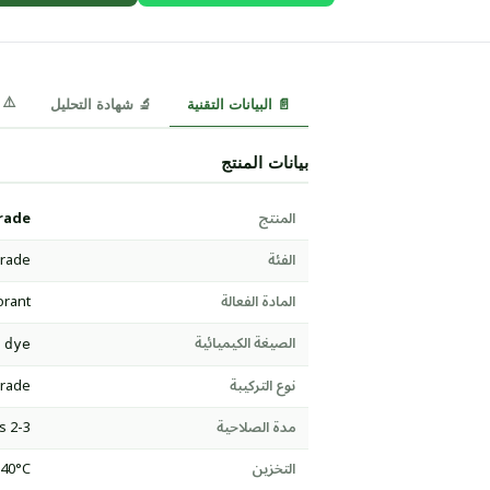
⚠️ MSDS
📄 البيانات التقنية
🔬 شهادة التحليل
بيانات المنتج
المنتج
rade
الفئة
Grade
المادة الفعالة
orant
الصيغة الكيميائية
 dye
نوع التركيبة
Grade
مدة الصلاحية
2-3 years
التخزين
-40°C