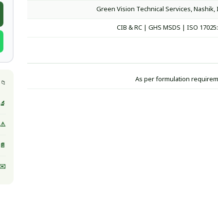
Green Vision Technical Services, Nashik, 
CIB & RC | GHS MSDS | ISO 17025
As per formulation require
📁 
🔬 
⚠️ MSDS / صحيفة بيانات ا
📄 
✉️ 