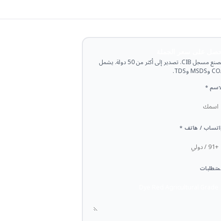
حصل على سعر الجملة
مصنع مسجل CIB. تصدير إلى أكثر من 50 دولة. يشمل
وMSDS وTDS.
اسم *
تساب / هاتف *
متطلبات