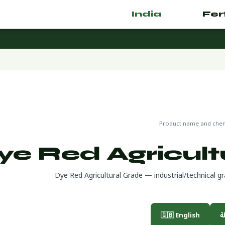
India
.com
🌿 Fertilizer
🌍 جاهز للتصدير
Product name and chemi
ye Red Agricult
Dye Red Agricultural Grade — industrial/technical g
🇬🇧 English
