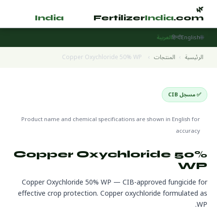
🌿
🌿
tilizer
India
.com
Fertilizer
India
.com
🌐
English
हिन्दी
العربية
الرئيسية
›
المنتجات
›
Copper Oxychloride 50% WP
✅ مسجل CIB
Pesticides
🌍 جاهز للتصدير
🔬 CAS 1332-40-7
Product name and chemical specifications are shown in English for
accuracy
Copper Oxychloride 50%
WP
Copper Oxychloride 50% WP — CIB-approved fungicide for
effective crop protection. Copper oxychloride formulated as
WP.