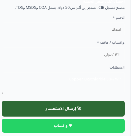
احصل على سعر الجملة
مصنع مسجل CIB. تصدير إلى أكثر من 50 دولة. يشمل COA وMSDS وTDS.
الاسم *
واتساب / هاتف *
المتطلبات
🚀 إرسال الاستفسار
💬 واتساب