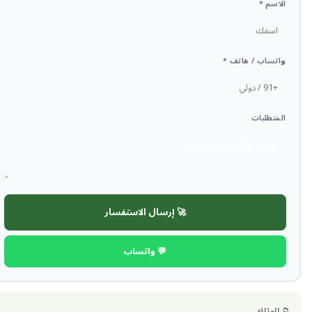
الاسم *
واتساب / هاتف *
المتطلبات
🚀 إرسال الاستفسار
💬 واتساب
📁 الوثائق