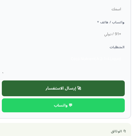
واتساب / هاتف *
المتطلبات
🚀 إرسال الاستفسار
💬 واتساب
📁 الوثائق