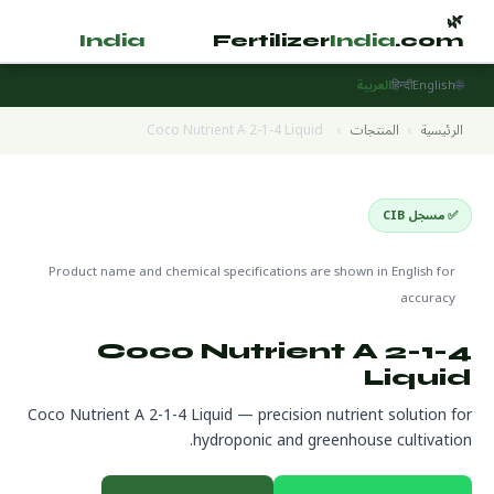
🌿
🌿
tilizer
India
.com
Fertilizer
India
.com
🌐
English
हिन्दी
العربية
الرئيسية
›
المنتجات
›
Coco Nutrient A 2-1-4 Liquid
✅ مسجل CIB
Hydroponics & Greenhouse
🌍 جاهز للتصدير
Product name and chemical specifications are shown in English for
accuracy
Coco Nutrient A 2-1-4
Liquid
Coco Nutrient A 2-1-4 Liquid — precision nutrient solution for
hydroponic and greenhouse cultivation.