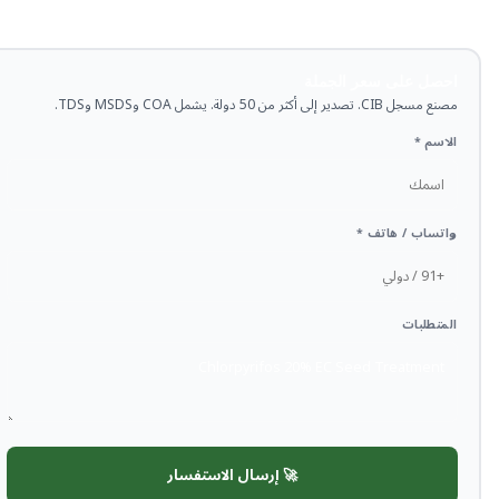
احصل على سعر الجملة
مصنع مسجل CIB. تصدير إلى أكثر من 50 دولة. يشمل COA وMSDS وTDS.
الاسم *
واتساب / هاتف *
المتطلبات
🚀 إرسال الاستفسار