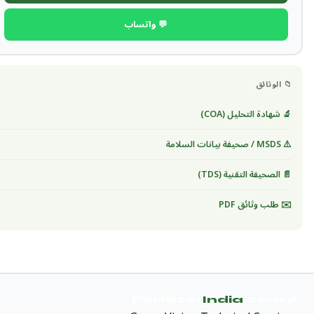
💬 واتساب
📁 الوثائق
🔬 شهادة التحليل (COA)
⚠️ MSDS / صحيفة بيانات السلامة
📄 الصحيفة التقنية (TDS)
✉️ طلب وثائق PDF
India
.com
🌿 Fertilizer