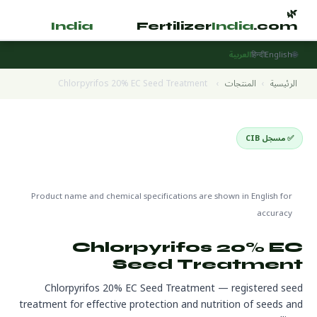
🌿
🌿
tilizer
India
.com
Fertilizer
India
.com
🌐
English
हिन्दी
العربية
الرئيسية
›
المنتجات
›
Chlorpyrifos 20% EC Seed Treatment
✅ مسجل CIB
Seed Treatment Products
🌍 جاهز للتصدير
🔬 CAS 2921-88-2
Product name and chemical specifications are shown in English for
accuracy
Chlorpyrifos 20% EC
Seed Treatment
Chlorpyrifos 20% EC Seed Treatment — registered seed
treatment for effective protection and nutrition of seeds and