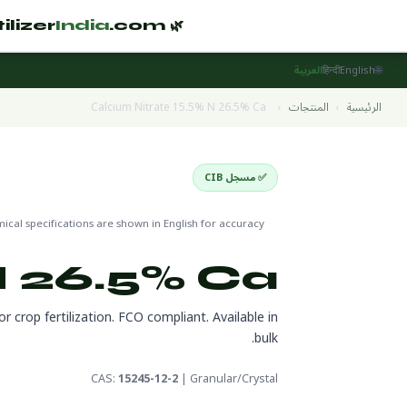
India
.com
🌿 Fertilizer
🌐
English
हिन्दी
العربية
الرئيسية
›
المنتجات
›
Calcium Nitrate 15.5% N 26.5% Ca
✅ مسجل CIB
Straight Nutrients
🌍 جاهز للتص
cal specifications are shown in English for accuracy
N 26.5% Ca
 crop fertilization. FCO compliant. Available in
bulk.
CAS:
15245-12-2
| Granular/Crystal