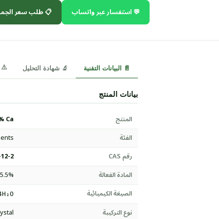
 طلب سعر الجملة
💬 استفسار عبر واتساب
⚠️ MSDS
🔬 شهادة التحليل
📄 البيانات التقنية
بيانات المنتج
5% Ca
المنتج
ients
الفئة
-12-2
رقم CAS
15.5%
المادة الفعالة
الصيغة الكيميائية
4H₂O
ystal
نوع التركيبة