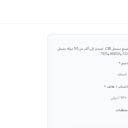
حصل على سعر الجملة
مصنع مسجل CIB. تصدير إلى أكثر من 50 دولة. يشمل
وMSDS وTDS.
اسم *
تساب / هاتف *
متطلبات