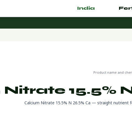
India
.com
🌿 Fertilizer
دير
🔬 CAS 15245-12-2
Product name and chemi
Nitrate 15.5% 
Calcium Nitrate 15.5% N 26.5% Ca — straight nutrient for