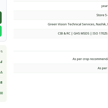
Store 5
Green Vision Technical Services, Nashik, 
CIB & RC | GHS MSDS | ISO 17025
📁 
As per crop recommend
🔬 
As per 
⚠️ MSDS / صحيفة بيانات ا
📄 
✉️ 