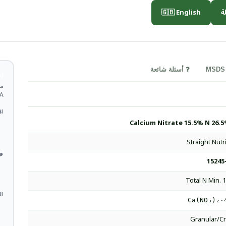
🇬🇧 English

❓ أسئلة شائعة
ة
TDS.
 *
Calcium Nitrate 15.5% N 26.
Straight Nutr
 *
15245
Total N Min. 
ات
Ca(NO₃)₂·
Granular/Cr