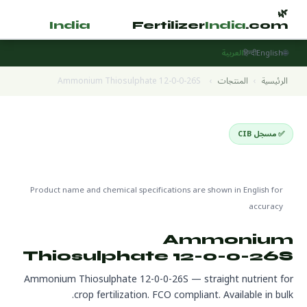
🌿
🌿
tilizer
India
.com
Fertilizer
India
.com
🌐
English
हिन्दी
العربية
الرئيسية
›
المنتجات
›
Ammonium Thiosulphate 12-0-0-26S
✅ مسجل CIB
Straight Nutrients
🌍 جاهز للتصدير
🔬 CAS 7783-18-8
Product name and chemical specifications are shown in English for
accuracy
Ammonium
Thiosulphate 12-0-0-26S
Ammonium Thiosulphate 12-0-0-26S — straight nutrient for
crop fertilization. FCO compliant. Available in bulk.