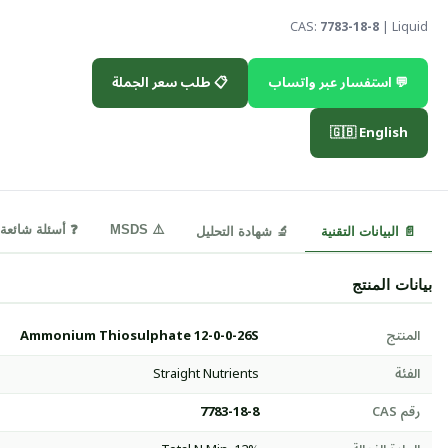
CAS:
7783-18-8
| Liquid
💬 استفسار عبر واتساب
📋 طلب سعر الجملة
🇬🇧 English
⚠️ MSDS
❓ أسئلة شائعة
📄 البيانات التقنية
🔬 شهادة التحليل
بيانات المنتج
المنتج
Ammonium Thiosulphate 12-0-0-26S
الفئة
Straight Nutrients
رقم CAS
7783-18-8