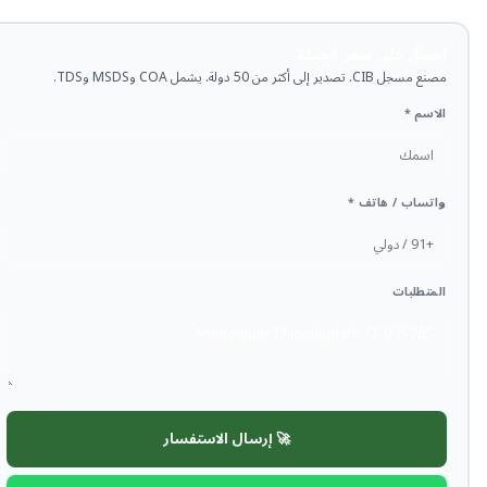
احصل على سعر الجملة
مصنع مسجل CIB. تصدير إلى أكثر من 50 دولة. يشمل COA وMSDS وTDS.
الاسم *
واتساب / هاتف *
المتطلبات
🚀 إرسال الاستفسار