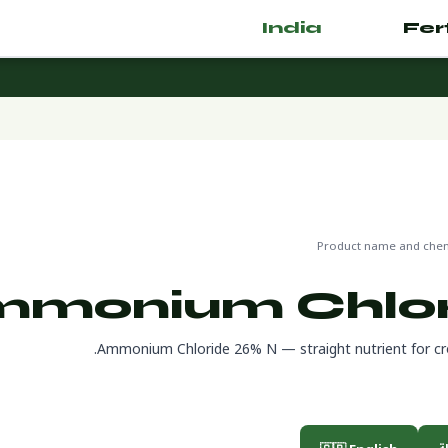
India
.com
🌿 Fertilizer
دير
🔬 CAS 12125-02-9
Product name and chemi
monium Chlor
Ammonium Chloride 26% N — straight nutrient for crop 