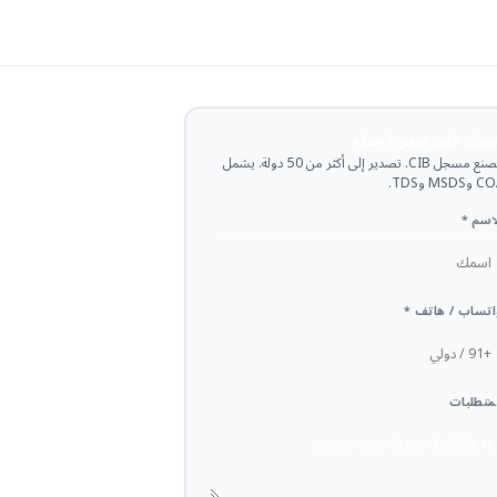
حصل على سعر الجملة
مصنع مسجل CIB. تصدير إلى أكثر من 50 دولة. يشمل
وMSDS وTDS.
اسم *
تساب / هاتف *
متطلبات