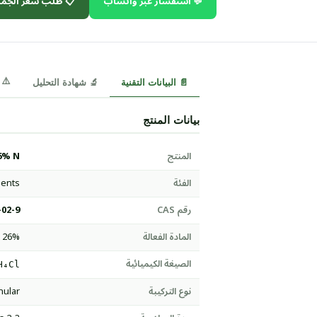
 طلب سعر الجملة
💬 استفسار عبر واتساب
⚠️ MSDS
🔬 شهادة التحليل
📄 البيانات التقنية
بيانات المنتج
6% N
المنتج
ients
الفئة
-02-9
رقم CAS
. 26%
المادة الفعالة
الصيغة الكيميائية
H₄Cl
nular
نوع التركيبة