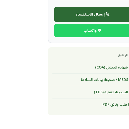
🚀 إرسال الاستفسار
💬 واتساب
الوثائق
شهادة التحليل (COA)
لسلامة
الصحيفة التقنية (TDS)
طلب وثائق PDF