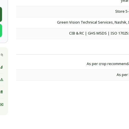
Store 5
Green Vision Technical Services, Nashik, 
CIB & RC | GHS MSDS | ISO 17025
📁 
As per crop recommend
🔬 
As per 
⚠️ MSDS / صحيفة بيانات ا
📄 
✉️ 