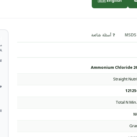
🇬🇧 English

❓ أسئلة شائعة
ة
TDS.
 *
Ammonium Chloride 2
Straight Nutr
 *
12125
Total N Min
ات
N
Gra