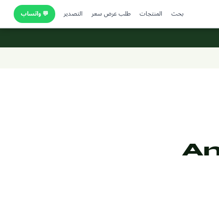
بحث
المنتجات
طلب عرض سعر
التصدير
💬 واتساب
Am