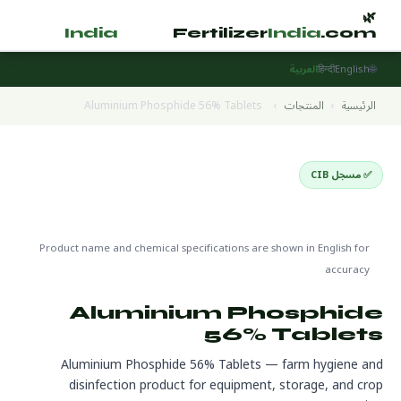
🌿
🌿
tilizer
India
.com
Fertilizer
India
.com
🌐
English
हिन्दी
العربية
الرئيسية
›
المنتجات
›
Aluminium Phosphide 56% Tablets
✅ مسجل CIB
Disinfectants
🌍 جاهز للتصدير
🔬 CAS 20859-73-8
Product name and chemical specifications are shown in English for
accuracy
Aluminium Phosphide
56% Tablets
Aluminium Phosphide 56% Tablets — farm hygiene and
disinfection product for equipment, storage, and crop